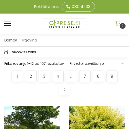
Pokličite nas
080 41 33
0
Domov
Trgovina
/
SHOW FILTERS
Prikazovanje 1–12 od 107 rezultatov
1
2
3
4
…
7
8
9