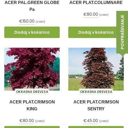
ACER PAL.GREEN GLOBE
ACER PLAT.COLUMNARE
Pa
€
80.00
(z DDV)
POVPRAŠEVANJE
€
150.00
(z DDV)
Dodaj v košarico
Dodaj v košarico
OKRASNA DREVESA
OKRASNA DREVESA
ACER PLAT.CRIMSON
ACER PLAT.CRIMSON
KING
SENTRY
€
80.00
€
45.00
(z DDV)
(z DDV)