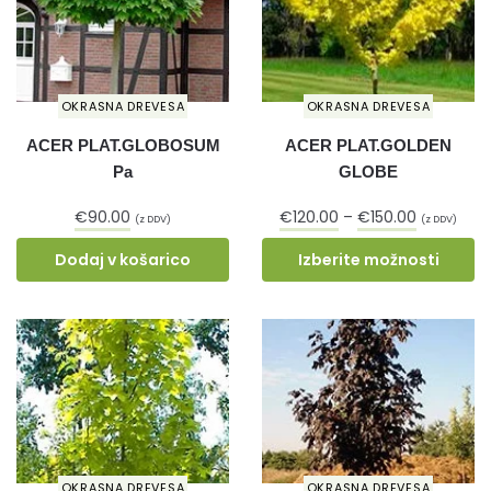
OKRASNA DREVESA
OKRASNA DREVESA
ACER PLAT.GLOBOSUM
ACER PLAT.GOLDEN
Pa
GLOBE
€
90.00
€
120.00
–
€
150.00
(z DDV)
(z DDV)
Dodaj v košarico
Izberite možnosti
OKRASNA DREVESA
OKRASNA DREVESA