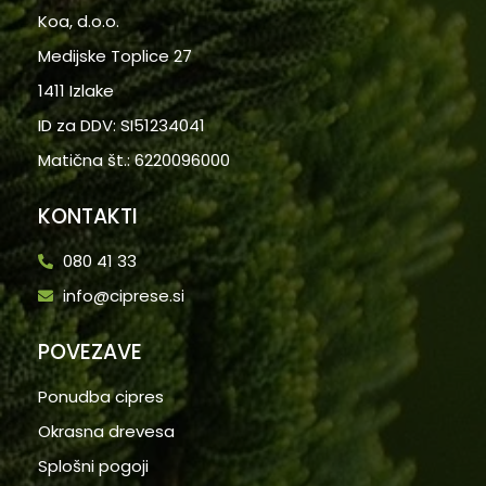
Koa, d.o.o.
Medijske Toplice 27
1411 Izlake
ID za DDV: SI51234041
Matična št.: 6220096000
KONTAKTI
080 41 33
info@ciprese.si
POVEZAVE
Ponudba cipres
Okrasna drevesa
Splošni pogoji