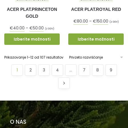
ACER PLAT.PRINCETON
ACER PLAT.ROYAL RED
GOLD
€
80.00
–
€
150.00
(z DDV)
€
40.00
–
€
50.00
(z DDV)
Izberite možnosti
Izberite možnosti
Prikazovanje 1–12 od 107 rezultatov
1
2
3
4
…
7
8
9
O NAS