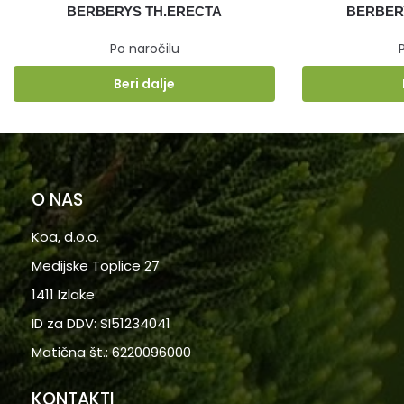
BERBERYS TH.ERECTA
BERBERY
Po naročilu
Beri dalje
O NAS
Koa, d.o.o.
Medijske Toplice 27
1411 Izlake
ID za DDV: SI51234041
Matična št.: 6220096000
KONTAKTI