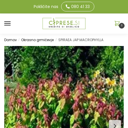
Pokličite nas
080 41 33
0
Domov
Okrasno grmičevje
SPIRAEA JAP.MACROPHYLLA
/
/