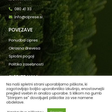
080 41 33
info@ciprese.si
POVEZAVE
Ponudba cipres
Okrasna drevesa
Splošni pogoji
Politika zasebnosti
SLEDITE NAM
Na naši spletni strani uporabljamo piškote, ki
zagotavljajo boljšo uporabniško izkušnjo, enostavnejši
pregled vsebin in analizo uporabe. S klikom na gumb
"Strinjam se" dovoljuješ piškotke za vse namene
obdelave.