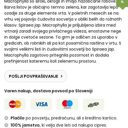
Macrophylla so široki, okrogli in imajo nazobčane robove.
Barva listov je običajno temno zelena, kar zagotavlja lepo
ozadje za druge elemente vrta. V poletnih mesecih se na
vrhu vej pojavijo čudovita socvetja v obliki belih do rožnatih
klasov. Spiraea jap. Macrophylla je priljubljena izbira med
vrtnarji zaradi svojega privlačnega videza, enostavne nege
in dolge cvetoče sezone. Ta grm je odličen za uporabo v
gredicah, ob robnikih ali pa kot posamična rastlina v vrtu. S
svojimi velikimi listi in čudovitimi socvetji bo Spiraea jap.
Macrophylla zagotovo pritegnila pozornost in dodala
prefinjenost kateremu koli zelenemu prostoru.
POŠLJI POVPRAŠEVANJE
Varen nakup, dostava povsod po Sloveniji
Plačilo
po povzetju, predračunu, ali s kreditno kartico.
100% jamstvo
, ki velja dve leti od nakupa cipres.