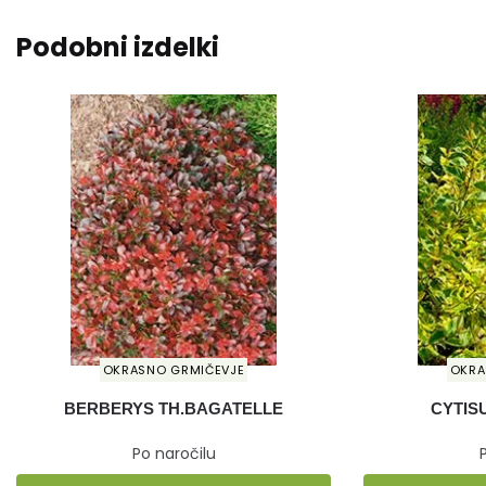
Podobni izdelki
OKRASNO GRMIČEVJE
OKRA
BERBERYS TH.BAGATELLE
CYTIS
Po naročilu