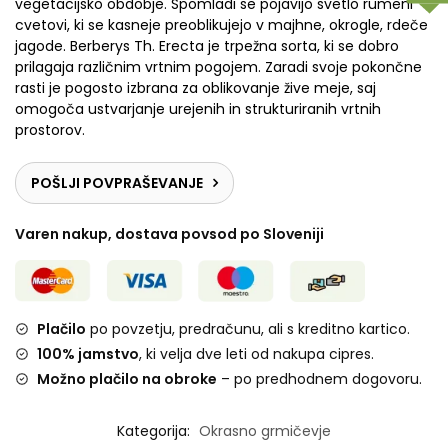
vegetacijsko obdobje. Spomladi se pojavijo svetlo rumeni
cvetovi, ki se kasneje preoblikujejo v majhne, okrogle, rdeče
jagode. Berberys Th. Erecta je trpežna sorta, ki se dobro
prilagaja različnim vrtnim pogojem. Zaradi svoje pokončne
rasti je pogosto izbrana za oblikovanje žive meje, saj
omogoča ustvarjanje urejenih in strukturiranih vrtnih
prostorov.
POŠLJI POVPRAŠEVANJE
Varen nakup, dostava povsod po Sloveniji
Plačilo
po povzetju, predračunu, ali s kreditno kartico.
100% jamstvo
, ki velja dve leti od nakupa cipres.
Možno plačilo na obroke
– po predhodnem dogovoru.
Kategorija:
Okrasno grmičevje