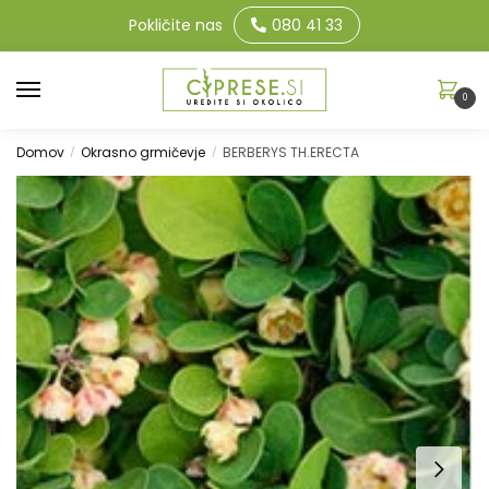
Pokličite nas
080 41 33
0
Domov
Okrasno grmičevje
BERBERYS TH.ERECTA
/
/