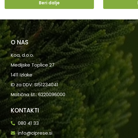
Beri dalje
O NAS
Koa, d.o.o.
Medijske Toplice 27
1411 Izlake
ID za DDV: SI51234041
Matična št.: 6220096000
KONTAKTI
080 41 33
info@ciprese.si