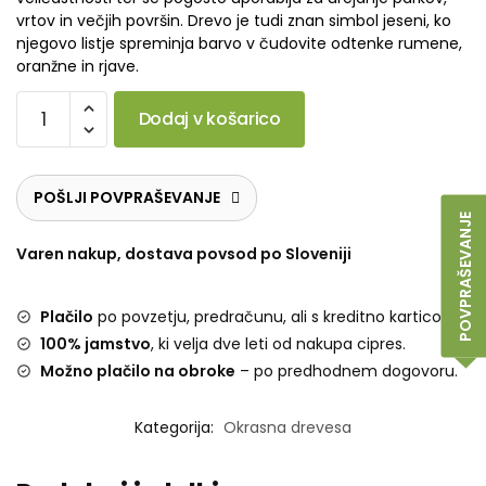
vrtov in večjih površin. Drevo je tudi znan simbol jeseni, ko
njegovo listje spreminja barvo v čudovite odtenke rumene,
oranžne in rjave.
Dodaj v košarico
POŠLJI POVPRAŠEVANJE
POVPRAŠEVANJE
Varen nakup, dostava povsod po Sloveniji
Plačilo
po povzetju, predračunu, ali s kreditno kartico.
100% jamstvo
, ki velja dve leti od nakupa cipres.
Možno plačilo na obroke
– po predhodnem dogovoru.
Kategorija:
Okrasna drevesa