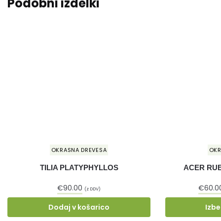
Podobni izdelki
OKRASNA DREVESA
OKR
TILIA PLATYPHYLLOS
ACER RU
€
90.00
€
60.0
(z DDV)
Dodaj v košarico
Izbe