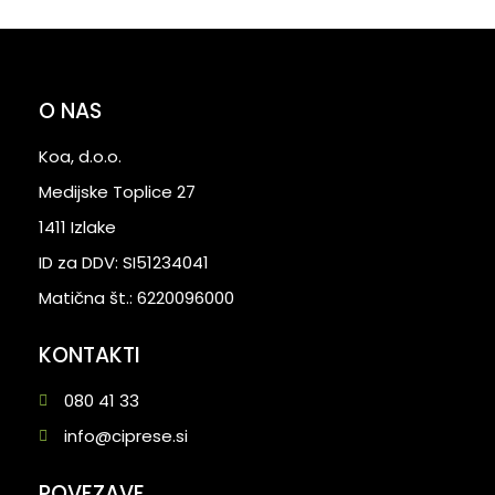
O NAS
Koa, d.o.o.
Medijske Toplice 27
1411 Izlake
ID za DDV: SI51234041
Matična št.: 6220096000
KONTAKTI
080 41 33
info@ciprese.si
POVEZAVE