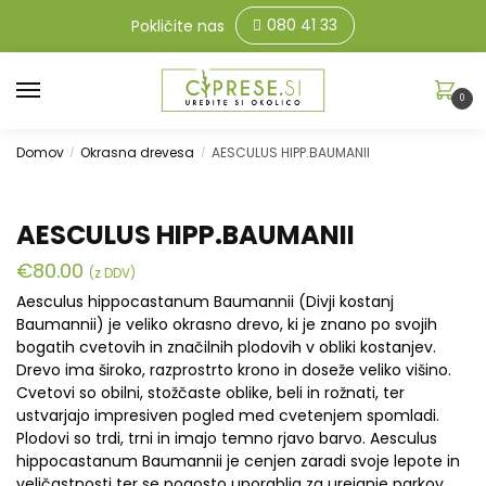
080 41 33
Pokličite nas
0
Domov
Okrasna drevesa
AESCULUS HIPP.BAUMANII
/
/
AESCULUS HIPP.BAUMANII
€
80.00
(z DDV)
Aesculus hippocastanum Baumannii (Divji kostanj
Baumannii) je veliko okrasno drevo, ki je znano po svojih
bogatih cvetovih in značilnih plodovih v obliki kostanjev.
Drevo ima široko, razprostrto krono in doseže veliko višino.
Cvetovi so obilni, stožčaste oblike, beli in rožnati, ter
ustvarjajo impresiven pogled med cvetenjem spomladi.
Plodovi so trdi, trni in imajo temno rjavo barvo. Aesculus
hippocastanum Baumannii je cenjen zaradi svoje lepote in
veličastnosti ter se pogosto uporablja za urejanje parkov,