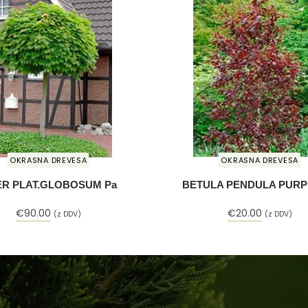
OKRASNA DREVESA
OKRASNA DREVESA
R PLAT.GLOBOSUM Pa
BETULA PENDULA PUR
€
90.00
€
20.00
(z DDV)
(z DDV)