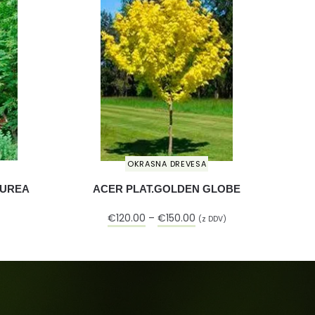
OKRASNA DREVESA
PUREA
ACER PLAT.GOLDEN GLOBE
€
120.00
–
€
150.00
(z DDV)