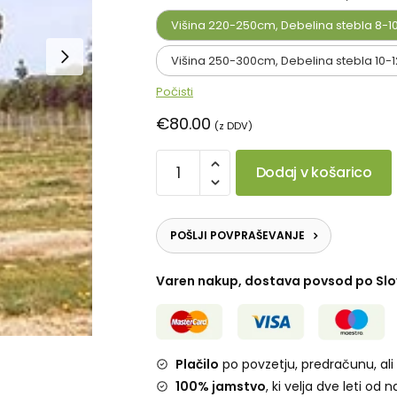
Višina 220-250cm, Debelina stebla 8-
Višina 250-300cm, Debelina stebla 10
Počisti
€
80.00
(z DDV)
Dodaj v košarico
POŠLJI POVPRAŠEVANJE
Varen nakup, dostava povsod po Slov
Plačilo
po povzetju, predračunu, ali 
100% jamstvo
, ki velja dve leti od 