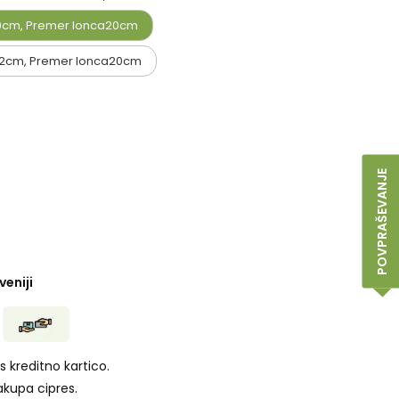
10cm, Premer lonca20cm
-12cm, Premer lonca20cm
POVPRAŠEVANJE
eniji
s kreditno kartico.
nakupa cipres.