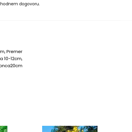
dhodnem dogovoru.
cm, Premer
a 10-12cm,
lonca20cm