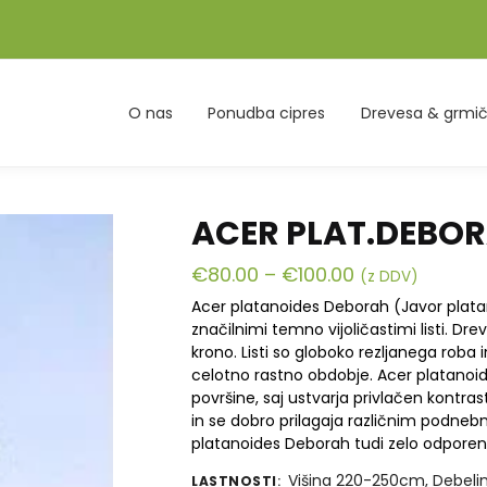
O nas
Ponudba cipres
Drevesa & grmič
ACER PLAT.DEBO
€
80.00
–
€
100.00
(z DDV)
Acer platanoides Deborah (Javor plata
značilnimi temno vijoličastimi listi. Dre
krono. Listi so globoko rezljanega roba 
celotno rastno obdobje. Acer platanoide
površine, saj ustvarja privlačen kontra
in se dobro prilagaja različnim podnebn
platanoides Deborah tudi zelo odporen 
Višina 220-250cm, Debeli
LASTNOSTI
: