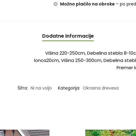
Možno plačilo na obroke
– po pre
Dodatne informacije
Višina 220-250cm, Debelina stebla 8-10
lonca20cm, Višina 250-300cm, Debelina stebl
Premer 
Šifra:
Ni na voljo
Kategorija:
Okrasna drevesa