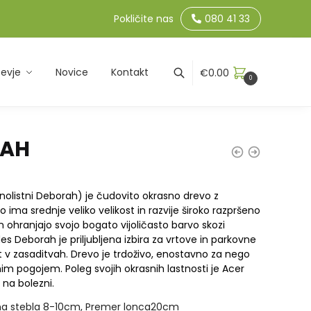
Pokličite nas
080 41 33
evje
Novice
Kontakt
€
0.00
0
RAH
nolistni Deborah) je čudovito okrasno drevo z
vo ima srednje veliko velikost in razvije široko razpršeno
in ohranjajo svojo bogato vijoličasto barvo skozi
s Deborah je priljubljena izbira za vrtove in parkovne
st v zasaditvah. Drevo je trdoživo, enostavno za nego
im pogojem. Poleg svojih okrasnih lastnosti je Acer
na bolezni.
na stebla 8-10cm, Premer lonca20cm