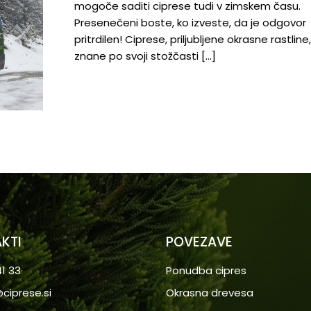
mogoče saditi ciprese tudi v zimskem času.
Presenečeni boste, ko izveste, da je odgovor
pritrdilen! Ciprese, priljubljene okrasne rastline
znane po svoji stožčasti […]
KTI
POVEZAVE
1 33
Ponudba cipres
ciprese.si
Okrasna drevesa