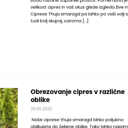
bodo rastline zapolnile prostor. Pomembna je
velikost cipres in vaš okus glede izgleda žive 
Ciprese Thuja smaragd pa lahko po vaši volji 
tudi bolj skupaj, oziroma […]
Obrezovanje cipres v različne
oblike
29.06.2023
Naše ciprese thuja smaragd lahko poljubno
oblikujete do željene oblike. Tako lahko napri