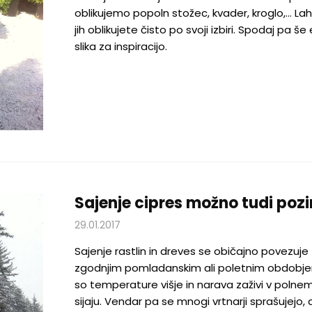
oblikujemo popoln stožec, kvader, kroglo,… La
jih oblikujete čisto po svoji izbiri. Spodaj pa še
slika za inspiracijo.
Sajenje cipres možno tudi pozi
29.01.2017
Sajenje rastlin in dreves se običajno povezuje 
zgodnjim pomladanskim ali poletnim obdobje
so temperature višje in narava zaživi v polne
sijaju. Vendar pa se mnogi vrtnarji sprašujejo, al